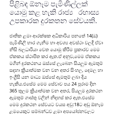
පිළිබඳ ඕනෑම පැමිණිල්ලක්
යොමු කළ හැකි රාජ්‍ය රහාස්‍ය
උපකාරක දුරකතන සේවයකි.
ජාතික ළමා ආරක්ෂක අධිකාරිය පනතේ 14(ඔ)
පැමිණිලි භාර ගැනීම හා අවශ්‍ය අවස්ථා වලදී ඒවා
නිසි බලධාරියා වෙත යොමු කිරීම ප්‍රකාරව මෙම
ඒකකය ස්ථාපිත කර ඇත.ඒ අනුව,මෙම ඒකකය
මගින් දුරකථනය ඔස්සේ ලැබෙන සියලුම ඇමතුම්
සදහා ක්‍රියාත්මක වන වන අතර සිංහල, දෙමල හා
ඉංග්‍රීසි යන මාධ්‍ය ඔස්සේ ඇමතුම් ලබා දිය
හැකිය.එසේම මෙම සේවාව පය 24 පුරාම දින
365 තුලම ක්‍රියාත්මක වන අතර, සියලුම දුරකථන
ඇමතුම් ගාස්තු වලින් නිදහස් කර ඇත.එසේම
මෙම දුරකථන සේවයට වයස අවු:18ට අඩු ඕනෑම
ළමයෙකුට සම්බන්ධව ළමා අපයෝජනවලට