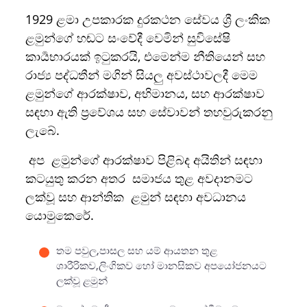
1929 ළමා උපකාරක දුරකථන සේවය ශ්‍රී ලංකික
ළමුන්ගේ හඬට සංවේදී වෙමින් සුවිසේෂි
කාර්‍යභාරයක් ඉටුකරයි, එමෙන්ම නීතියෙන් සහ
රාජ්‍ය පද්ධතීන් මගින් සියලු අවස්ථාවලදී මෙම
ළමුන්ගේ ආරක්ෂාව, අභිමානය, සහ ආරක්ෂාව
සඳහා ඇති ප්‍රවේශය සහ සේවාවන් තහවුරුකරනු
ලැබේ.
අප ළමුන්ගේ ආරක්ෂාව පිළිබද අයිතින් සඳහා
කටයුතු කරන අතර සමාජය තුළ අවදානමට
ලක්වූ සහ ආන්තික ළමුන් සඳහා අවධානය
යොමුකෙරේ.
තම පවුල,පාසල සහ යම් ආයතන තුළ
ශාරීරිකව,ලිංගිකව හෝ මානසිකව අපයෝජනයට
ලක්වූ ළමුන්