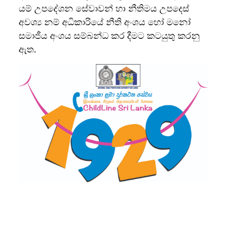
යම් උපදේශන සේවාවන් හා නීතිමය උපදෙස්
අවශ්‍ය නම් අධිකාරියේ නීති අංශය හෝ මනෝ
සමාජීය අංශය සම්බන්ධ කර දීමට කටයුතු කරනු
ඇත.