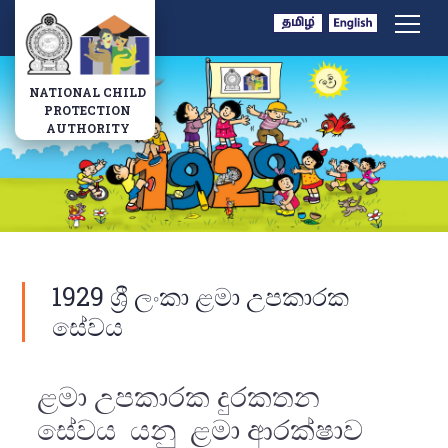
Navbar
NATIONAL CHILD
PROTECTION
AUTHORITY
1929 ශ්‍රී ලංකා ළමා උපකාරක
සේවය
ළමා උපකාරක දුරකතන
සේවය යනු ළමා ආරක්ෂාව