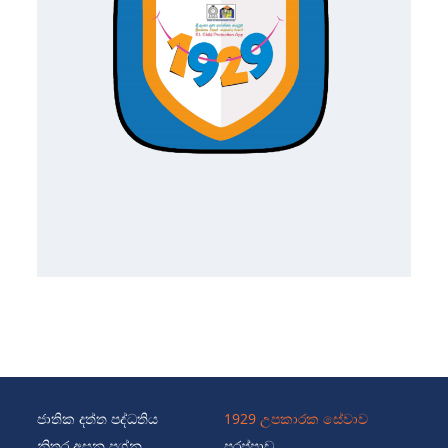
ජාතික දත්ත පද්ධතිය
1929 උපකාරක සේවාව
නිතර අසන ප්‍රශ්න
පුරප්පාඩු