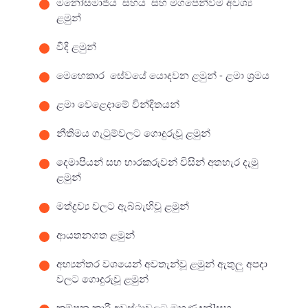
මනෝසමාජීය සහය සහ මගපෙන්වීම අවශ්‍ය
ළමුන්
වීදි ළමුන්
මෙහෙකාර සේවයේ යොදවන ළමුන් - ළමා ශ්‍රමය
ළමා වෙළෙදාමේ වින්දිතයන්
නීතිමය ගැටුම්වලට ගොදුරුවූ ළමුන්
දෙමාපියන් සහ භාරකරුවන් විසින් අතහැර දැමු
ළමුන්
මත්ද්‍රව්‍ය වලට ඇබ්බැහිවූ ළමුන්
ආයතනගත ළමුන්
අභ්‍යන්තර වශයෙන් අවතැන්වූ ළමුන් ඇතුලු අපදා
වලට ගොදුරුවූ ළමුන්
කම්පන කාරී අවස්ථාවලට මුහුණදුන්]සහ