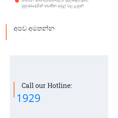
මුහුණදෙමින් පවතින පවුල් වල ළමුන්
අපව අමතන්න
Call our Hotline:
1929